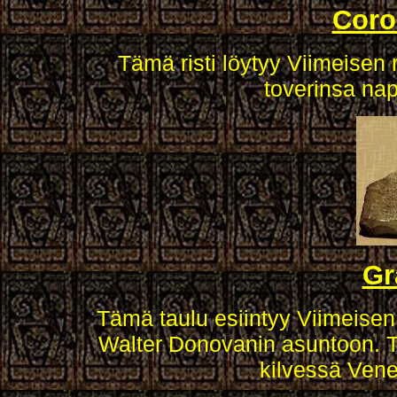
Coro
Tämä risti löytyy Viimeisen 
toverinsa nap
Gr
Tämä taulu esiintyy Viimeisen 
Walter Donovanin asuntoon. Ta
kilvessä Ven