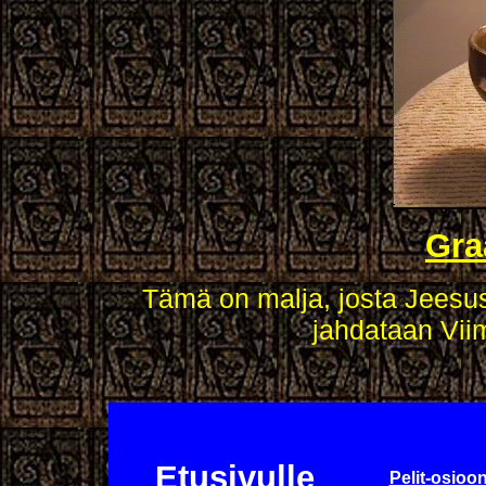
Gra
Tämä on malja, josta Jeesus 
jahdataan Viim
Etusivulle
Pelit-osioo