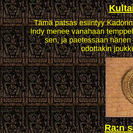
Kulta
Tämä patsas esiintyy Kadonn
Indy menee vanahaan temppeli
sen, ja paetessaan hänen 
odottakin joukko
Ra:n 