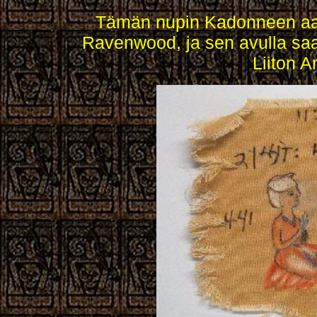
Tämän nupin Kadonneen aar
Ravenwood, ja sen avulla saa
Liiton A