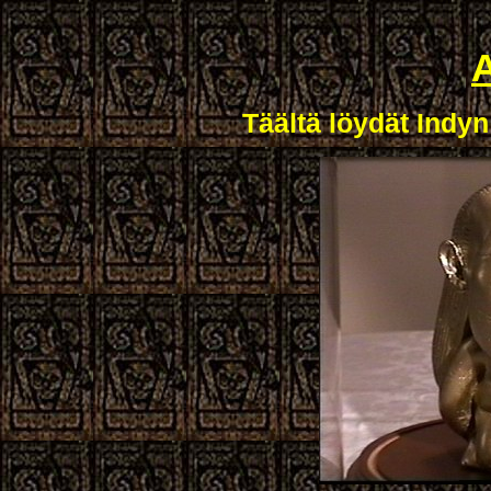
A
Täältä löydät Indyn